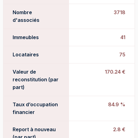
Nombre
3718
d'associés
Immeubles
41
Locataires
75
Valeur de
170.24 €
reconstitution (par
part)
Taux d’occupation
84.9 %
financier
Report à nouveau
2.8 €
(par part)