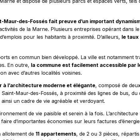
a Marne et dispose de plusieurs parcs et espaces verts, tels
t-Maur-des-Fossés fait preuve d’un important dynamis
 d’activités de la Marne. Plusieurs entreprises opérant dans
 d’emplois pour les habitants à proximité. D’ailleurs,
le taux
orts en commun bien développé. La ville est notamment tra
tes. En outre,
la commune est facilement accessible par l
son avec d’autres localités voisines.
er à l’architecture moderne et élégante
, composé de deux 
» à Saint-Maur-des-Fossés, à proximité des lignes de bus, du 
ainsi un cadre de vie agréable et verdoyant.
ronnement de vie paisible et serein à la fois. L’architectur
faire d’importantes économies sur leurs factures d’énergie
 allotement de
11 appartements
, de 2 ou 3 pièces, répar