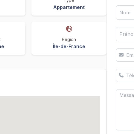
Type
Appartement
Nom
Prén
t
Région
ne
Île-de-France
Ema
Té
Messa