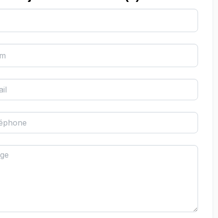
om
il
léphone
ge