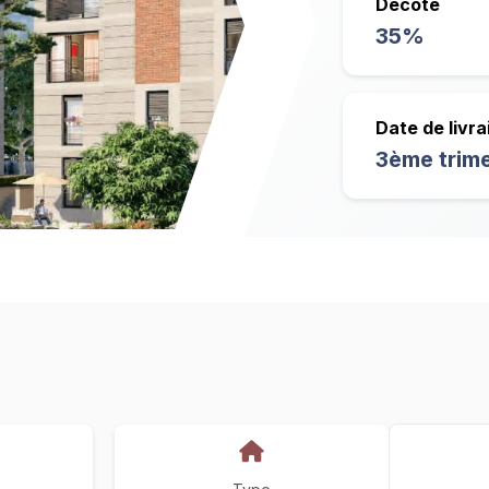
Décote
35%
Date de livra
3ème trim