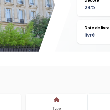
Décote
24%
Date de livra
livré
Type