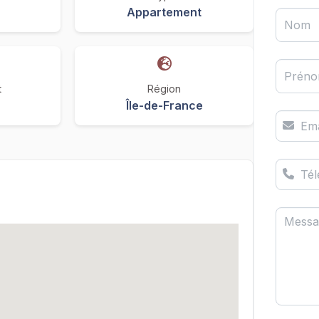
Appartement
Nom
Prén
t
Région
Île-de-France
Ema
Té
Messa