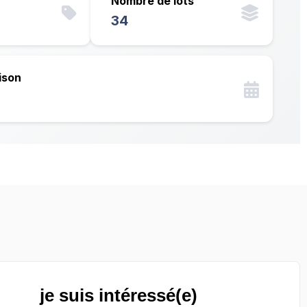
Nombre de lots
34
ison
je suis intéressé(e)