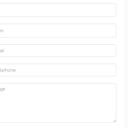
om
il
léphone
ge