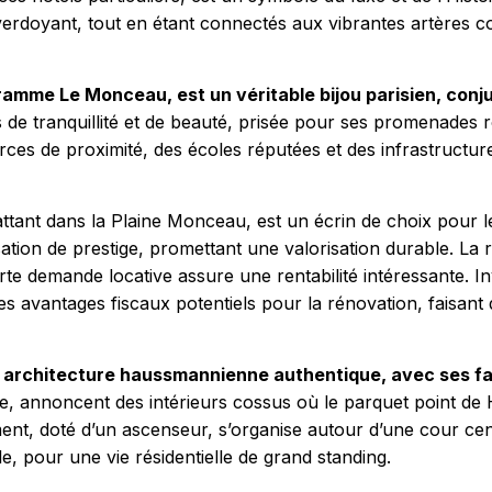
t verdoyant, tout en étant connectés aux vibrantes artères c
ramme Le Monceau, est un véritable bijou parisien, conj
de tranquillité et de beauté, prisée pour ses promenades ro
rces de proximité, des écoles réputées et des infrastructur
ant dans la Plaine Monceau, est un écrin de choix pour les
ation de prestige, promettant une valorisation durable. La 
forte demande locative assure une rentabilité intéressante. Inv
c des avantages fiscaux potentiels pour la rénovation, faisa
architecture haussmannienne authentique, avec ses façad
re, annoncent des intérieurs cossus où le parquet point de
ent, doté d’un ascenseur, s’organise autour d’une cour cen
lle, pour une vie résidentielle de grand standing.