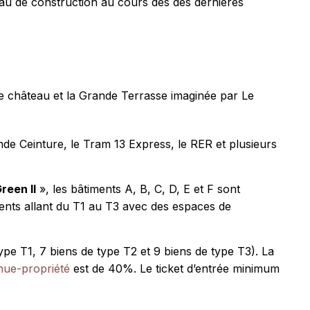
eau de construction au cours des des dernières
e château et la Grande Terrasse imaginée par Le
e Ceinture, le Tram 13 Express, le RER et plusieurs
reen II
», les bâtiments A, B, C, D, E et F sont
nts allant du T1 au T3 avec des espaces de
pe T1, 7 biens de type T2 et 9 biens de type T3). La
nue-propriété
est de 40%. Le ticket d’entrée minimum