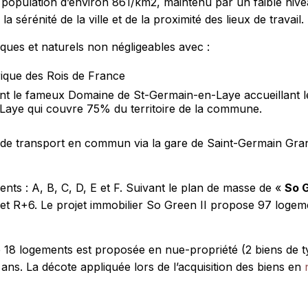
e population d’environ 861/km2, maintenu par un faible niv
sérénité de la ville et de la proximité des lieux de travail.
ques et naturels non négligeables avec :
ique des Rois de France
nt le fameux Domaine de St-Germain-en-Laye accueillant l
-Laye qui couvre 75% du territoire de la commune.
 de transport en commun via la gare de Saint-Germain Grand
nts : A, B, C, D, E et F. Suivant le plan de masse de «
So G
 R+6. Le projet immobilier So Green II propose 97 logeme
e 18 logements est proposée en nue-propriété (2 biens de ty
ans. La décote appliquée lors de l’acquisition des biens en