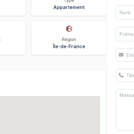
Type
Appartement
Nom
Prén
t
Région
Île-de-France
Ema
Té
Messa