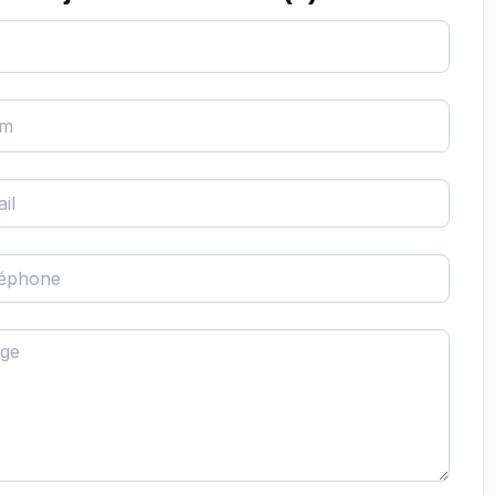
om
il
léphone
ge