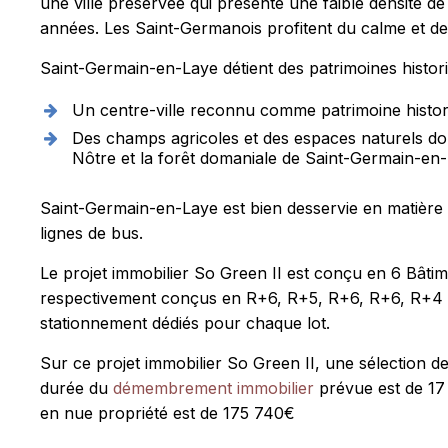
une ville préservée qui présente une faible densité d
années. Les Saint-Germanois profitent du calme et de la 
Saint-Germain-en-Laye détient des patrimoines histori
Un centre-ville reconnu comme patrimoine histor
Des champs agricoles et des espaces naturels do
Nôtre et la forêt domaniale de Saint-Germain-en
Saint-Germain-en-Laye est bien desservie en matière
lignes de bus.
Le projet immobilier So Green II est conçu en 6 Bâtime
respectivement conçus en R+6, R+5, R+6, R+6, R+4 et
stationnement dédiés pour chaque lot.
Sur ce projet immobilier So Green II, une sélection d
durée du
démembrement immobilier
prévue est de 17 
en nue propriété est de 175 740€