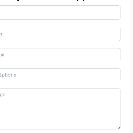
om
il
léphone
ge