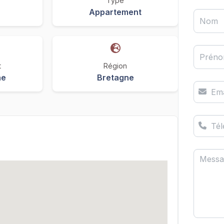
Type
Appartement
Nom
Prén
t
Région
ne
Bretagne
Ema
Té
Messa