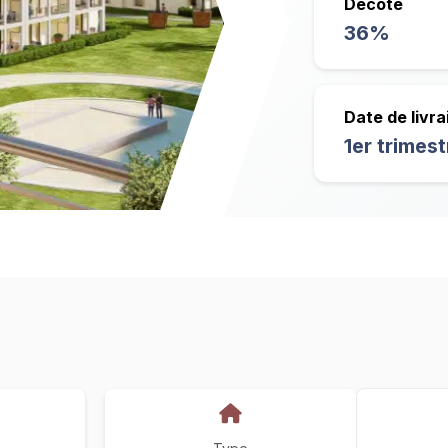
Décote
36%
Date de livra
1er trimes