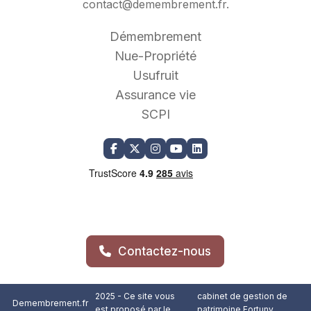
contact@demembrement.fr
.
Démembrement
Nue-Propriété
Usufruit
Assurance vie
SCPI
Contactez-nous
2025 - Ce site vous
cabinet de gestion de
Demembrement.fr
est proposé par le
patrimoine Fortuny