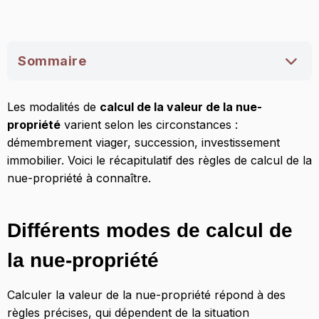
Sommaire
Différents modes de calcul de la nue-propriété
Les modalités de
calcul de la valeur de la nue-
Démembrement viager et calcul de la valeur de
propriété
varient selon les circonstances :
la nue-propriété
démembrement viager, succession, investissement
immobilier. Voici le récapitulatif des règles de calcul de la
À la succession, calcul de la valeur de la nue-
nue-propriété à connaître.
propriété selon le barème fiscal de l’usufruit
viager
Quel mode de calcul pour un investissement
Différents modes de calcul de
immobilier en nue-propriété ?
la nue-propriété
Pour les SCPI en nue-propriété, un calcul selon
une clé de répartition précise
Calculer la valeur de la nue-propriété répond à des
règles précises, qui dépendent de la situation