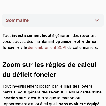
Sommaire
Zoom sur les règles de calcul du déficit foncier
Tout
investissement locatif
générant des revenus,
Les 2 types de démembrement immobilier
vous pouvez dès maintenant
optimiser votre déficit
foncier via le
démembrement SCPI
de cette manière.
Usufruit SCPI et déficit foncier, la formule
gagnante
Zoom sur les règles de calcul
du déficit foncier
Tout investissement locatif, par le biais
des loyers
perçus
, vous génère des revenus. Dans le cadre d’une
location nue
, c’est-à-dire que la maison ou
l’appartement est loué tel quel,
sans avoir été équipé