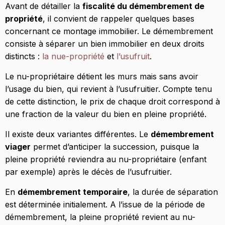
La fiscalité du démembrement de propriété
Avant de détailler la
fiscalité du démembrement de
pour l’usufruitier
propriété
, il convient de rappeler quelques bases
concernant ce montage immobilier. Le démembrement
Fiscalité en cours de démembrement de
consiste à séparer un bien immobilier en deux droits
propriété
distincts :
la nue-propriété
et
l’usufruit
.
Fiscalité de la donation temporaire d’usufruit
Le nu-propriétaire détient les murs mais sans avoir
l’usage du bien, qui revient à l’usufruitier. Compte tenu
de cette distinction, le prix de chaque droit correspond à
une fraction de la valeur du bien en pleine propriété.
Il existe deux variantes différentes. Le
démembrement
viager
permet d’anticiper la succession, puisque la
pleine propriété reviendra au nu-propriétaire (enfant
par exemple) après le décès de l’usufruitier.
En
démembrement temporaire
, la durée de séparation
est déterminée initialement. A l’issue de la période de
démembrement, la pleine propriété revient au nu-