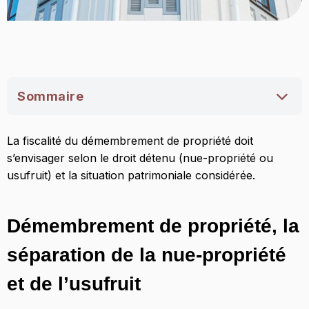
Sommaire
Démembrement de propriété, la séparation de
La fiscalité du démembrement de propriété doit
la nue-propriété et de l’usufruit
s’envisager selon le droit détenu (nue-propriété ou
La fiscalité du démembrement de propriété
usufruit) et la situation patrimoniale considérée.
pour le nu-propriétaire
Démembrement de propriété, la
Pas d’impôt sur la nue-propriété pendant le
démembrement
séparation de la nue-propriété
Fiscalité en cas de donation de nue-propriété
et de succession
et de l’usufruit
Imposition de la plus-value immobilière