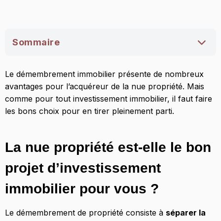
Sommaire
La nue propriété est-elle le bon projet
Le démembrement immobilier présente de nombreux
d’investissement immobilier pour vous ?
avantages pour l’acquéreur de la nue propriété. Mais
Choisir un programme de démembrement
comme pour tout investissement immobilier, il faut faire
immobilier optimal
les bons choix pour en tirer pleinement parti.
Acquérir la nue propriété de parts de SCPI
Se faire accompagner par un spécialiste pour
La nue propriété est-elle le bon
réussir son investissement en démembrement
projet d’investissement
immobilier
immobilier pour vous ?
Le démembrement de propriété consiste à
séparer la