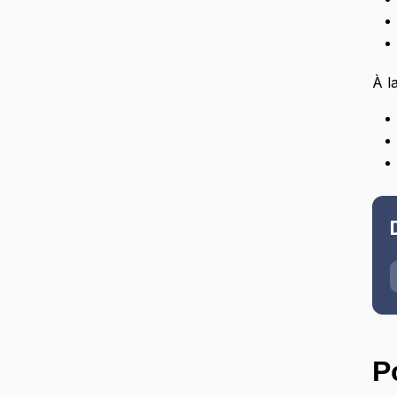
À l
P