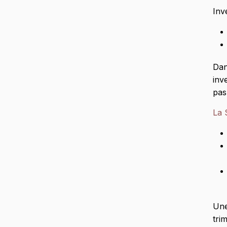
Inv
Dan
inv
pas
La 
Une
tri