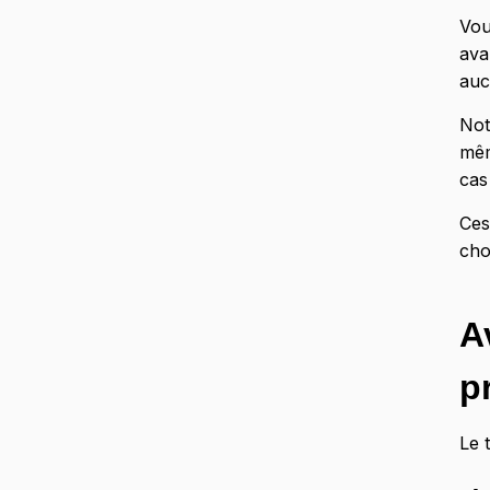
Vou
ava
auc
Not
mêm
cas
Ces
cho
A
p
Le 