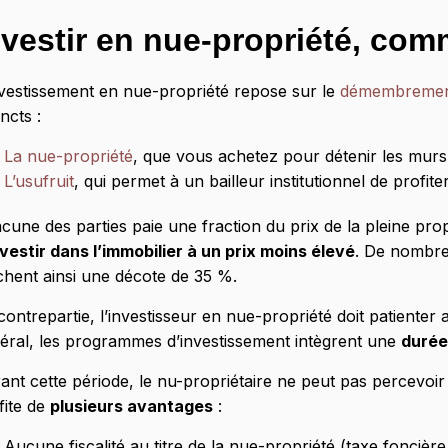
nvestir en nue-propriété, co
nvestissement en nue-propriété repose sur le
démembremen
incts :
La nue-propriété
, que vous achetez pour détenir les murs
L’usufruit
, qui permet à un bailleur institutionnel de profi
cune des parties paie une fraction du prix de la pleine pr
nvestir dans l’immobilier à un prix moins élevé
. De nombr
ichent ainsi une décote de 35 %.
contrepartie, l’investisseur en nue-propriété doit patienter
éral, les programmes d’investissement intègrent une
duré
ant cette période, le nu-propriétaire ne peut pas percevoir 
fite de
plusieurs avantages
:
Aucune fiscalité au titre de la nue-propriété (taxe foncièr