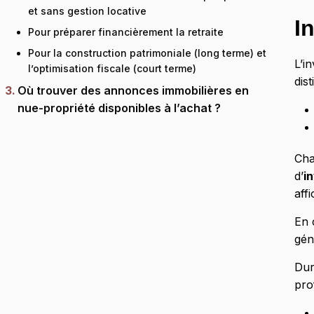
et sans gestion locative
I
Pour préparer financièrement la retraite
Pour la construction patrimoniale (long terme) et
L’i
l’optimisation fiscale (court terme)
dist
Où trouver des annonces immobilières en
nue-propriété disponibles à l’achat ?
Cha
d’
i
aff
En 
gén
Dur
pro