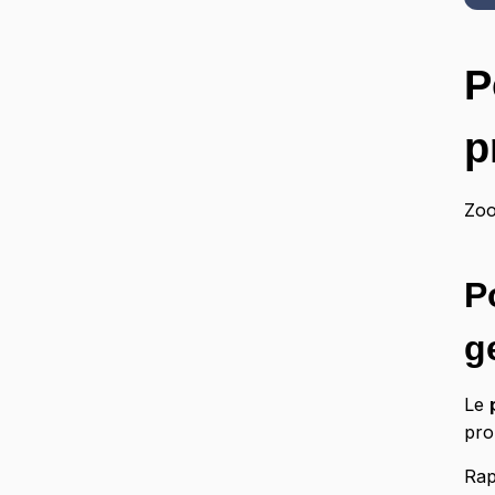
P
p
Zoo
P
g
Le
pro
Rap