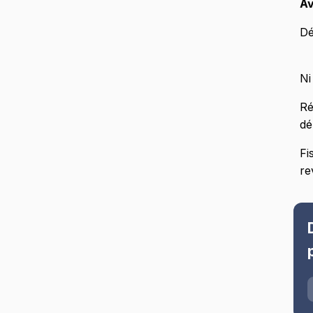
A
Dé
Ni
Ré
d
Fi
re