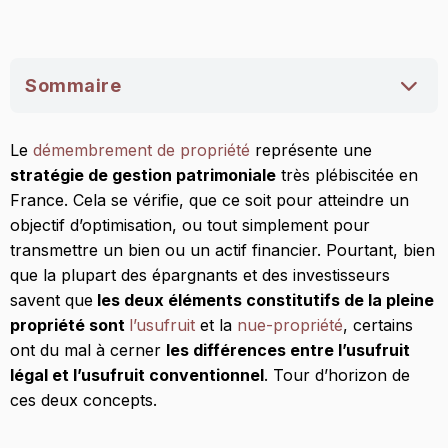
Sommaire
L’usufruit légal
Le
démembrement de propriété
représente une
stratégie de gestion patrimoniale
très plébiscitée en
Qu’est ce que l’usufruit légal ?
France. Cela se vérifie, que ce soit pour atteindre un
Fiscalité de l’usufruit légal
objectif d’optimisation, ou tout simplement pour
L’usufruit conventionnel
transmettre un bien ou un actif financier. Pourtant, bien
que la plupart des épargnants et des investisseurs
Qu’est ce que l’usufruit conventionnel ?
savent que
les deux éléments constitutifs de la pleine
propriété sont
l’usufruit
et la
nue-propriété
, certains
Avantages fiscaux de l’usufruit conventionnel
ont du mal à cerner
les différences entre l’usufruit
légal et l’usufruit conventionnel
. Tour d’horizon de
ces deux concepts.