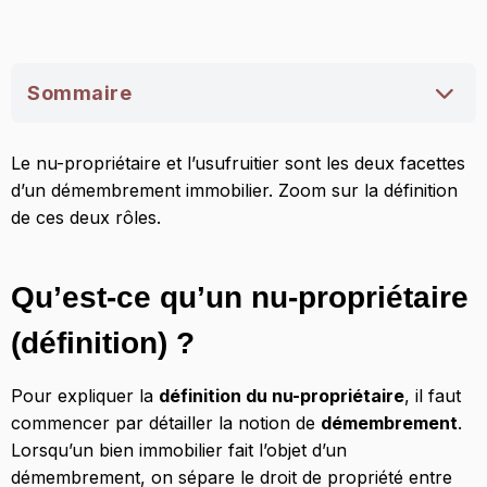
Sommaire
Qu’est-ce qu’un nu-propriétaire (définition) ?
Le nu-propriétaire et l’usufruitier sont les deux facettes
d’un démembrement immobilier. Zoom sur la définition
Absence de jouissance et décote sur le prix
de ces deux rôles.
Récupération de la pleine propriété à
l’échéance du démembrement
Qu’est-ce qu’un nu-propriétaire
Dans quelles situations peut-on devenir nu-
propriétaire ?
(définition) ?
Qu’est-ce qu’un usufruitier (définition) ?
Pour expliquer la
définition du nu-propriétaire
, il faut
Droit de jouissance temporaire
commencer par détailler la notion de
démembrement
.
Perte des droits au profit du nu-propriétaire à
Lorsqu’un bien immobilier fait l’objet d’un
l’échéance du démembrement
démembrement, on sépare le droit de propriété entre