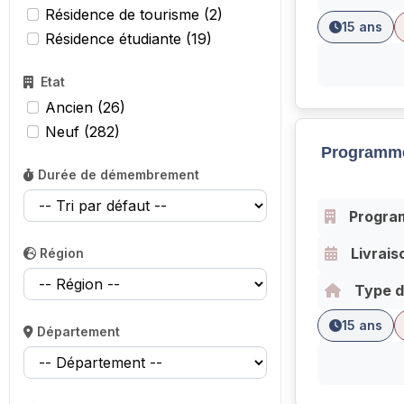
Résidence de tourisme (2)
15 ans
Résidence étudiante (19)
Etat
Ancien (26)
Neuf (282)
Programme
Durée de démembrement
Progra
Livrais
Région
Type d
15 ans
Département