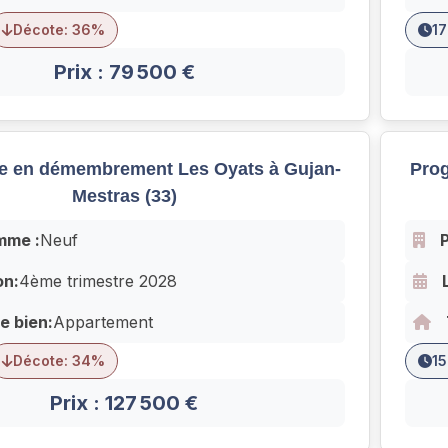
Décote: 36%
17
Prix : 79 500 €
 en démembrement Les Oyats à Gujan-
Prog
Mestras (33)
mme :
Neuf
on:
4ème trimestre 2028
e bien:
Appartement
Décote: 34%
15
Prix : 127 500 €