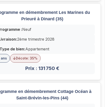
ogramme en démembrement Les Marines du
Prieuré à Dinard (35)
Programme :
Neuf
Livraison:
2ème trimestre 2028
Type de bien:
Appartement
 ans
Décote: 35%
Prix : 131 750 €
ogramme en démembrement Cottage Océan à
Saint-Brévin-les-Pins (44)