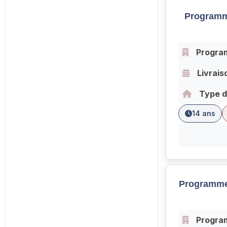
Programm
Progra
Livrais
Type d
14 ans
Programme
Progra