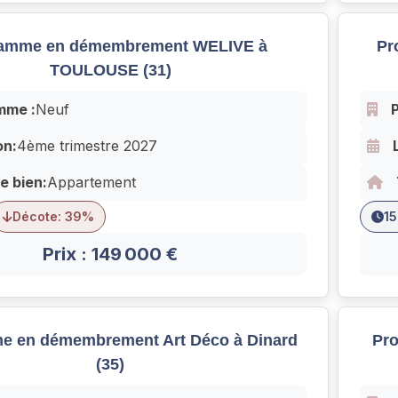
amme en démembrement WELIVE à
Pr
TOULOUSE (31)
mme :
Neuf
on:
4ème trimestre 2027
e bien:
Appartement
Décote: 39%
15
Prix : 149 000 €
e en démembrement Art Déco à Dinard
Pr
(35)