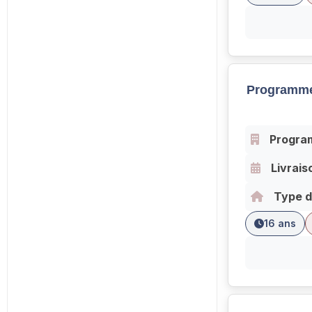
Programme
Progra
Livrais
Type d
16 ans