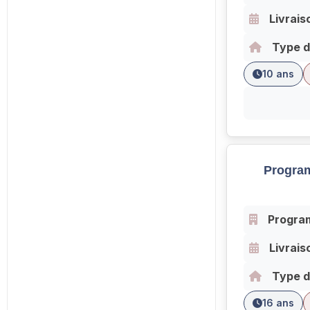
Livrais
Type d
10 ans
Progra
Progra
Livrais
Type d
16 ans