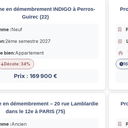
e en démembrement INDIGO à Perros-
Pr
Guirec (22)
mme :
Neuf
on:
2ème semestre 2027
e bien:
Appartement
Décote: 34%
16
Prix : 169 900 €
 en démembrement – 20 rue Lamblardie
Pr
dans le 12e à PARIS (75)
mme :
Ancien