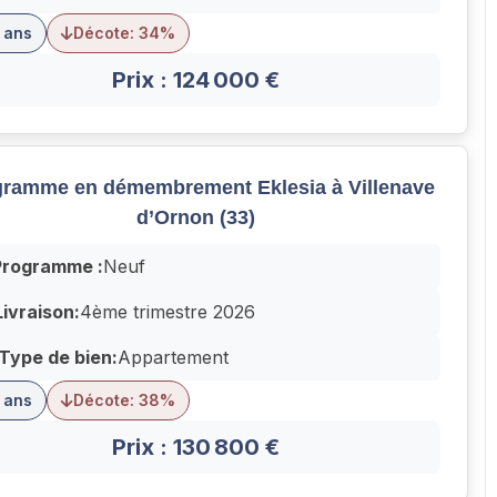
 ans
Décote: 34%
Prix : 124 000 €
ramme en démembrement Eklesia à Villenave
d’Ornon (33)
Programme :
Neuf
Livraison:
4ème trimestre 2026
Type de bien:
Appartement
 ans
Décote: 38%
Prix : 130 800 €