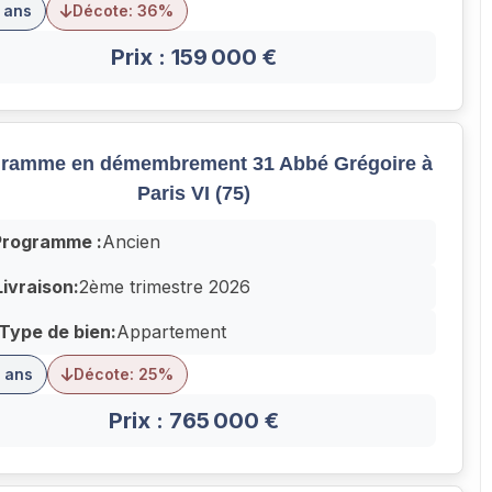
 ans
Décote: 36%
Prix : 159 000 €
ramme en démembrement 31 Abbé Grégoire à
Paris VI (75)
Programme :
Ancien
Livraison:
2ème trimestre 2026
Type de bien:
Appartement
 ans
Décote: 25%
Prix : 765 000 €