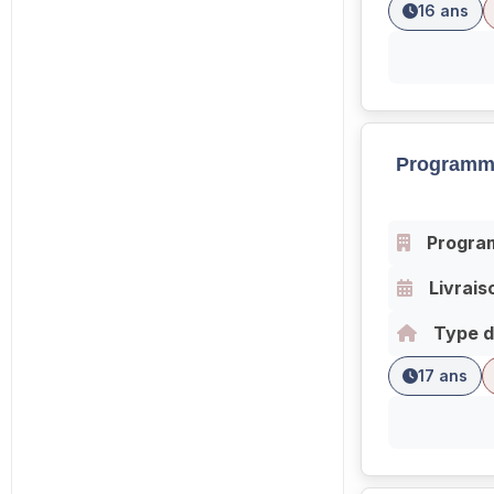
16 ans
Programm
Progra
Livrais
Type d
17 ans