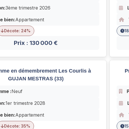
on:
3ème trimestre 2026
e bien:
Appartement
Décote: 24%
18
Prix : 130 000 €
mme en démembrement Les Courlis à
P
GUJAN MESTRAS (33)
mme :
Neuf
on:
1er trimestre 2028
e bien:
Appartement
Décote: 35%
15