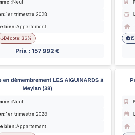
mme :
Neuf
on:
1er trimestre 2028
e bien:
Appartement
Décote: 36%
15
Prix : 157 992 €
 en démembrement LES AIGUINARDS à
P
Meylan (38)
mme :
Neuf
on:
1er trimestre 2028
e bien:
Appartement