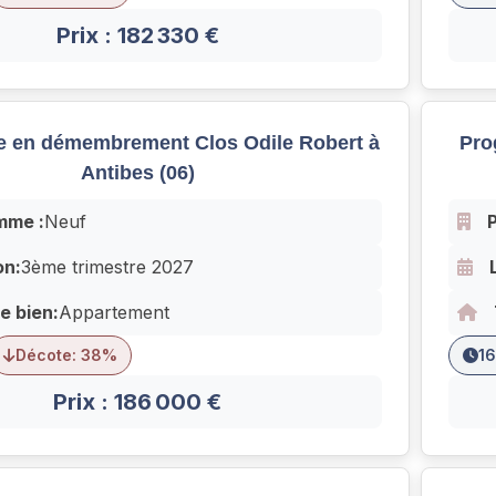
Prix : 182 330 €
 en démembrement Clos Odile Robert à
Pro
Antibes (06)
mme :
Neuf
on:
3ème trimestre 2027
e bien:
Appartement
Décote: 38%
16
Prix : 186 000 €