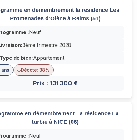
ogramme en démembrement la résidence Les
Promenades d’Olène à Reims (51)
Programme :
Neuf
Livraison:
3ème trimestre 2028
Type de bien:
Appartement
 ans
Décote: 38%
Prix : 131 300 €
ogramme en démembrement La résidence La
turbie à NICE (06)
Programme :
Neuf