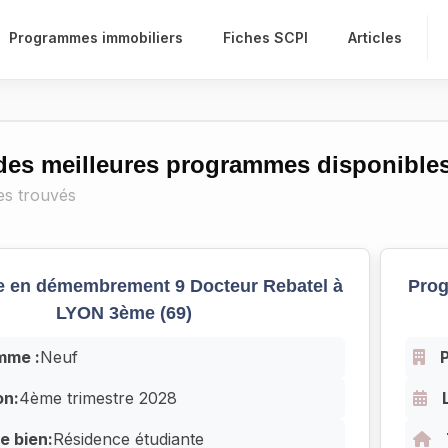
Programmes immobiliers
Fiches SCPI
Articles
 des meilleures programmes disponibl
s trouvés
 en démembrement 9 Docteur Rebatel à
Prog
LYON 3ème (69)
mme :
Neuf
on:
4ème trimestre 2028
e bien:
Résidence étudiante