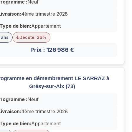
Programme :
Neuf
Livraison:
4ème trimestre 2028
Type de bien:
Appartement
 ans
Décote: 36%
Prix : 126 986 €
rogramme en démembrement LE SARRAZ à
Grésy-sur-Aix (73)
Programme :
Neuf
Livraison:
4ème trimestre 2028
Type de bien:
Appartement