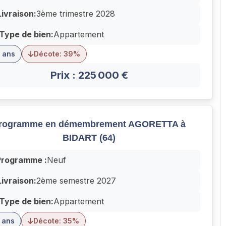
Livraison:
3ème trimestre 2028
Type de bien:
Appartement
 ans
Décote: 39%
Prix : 225 000 €
rogramme en démembrement AGORETTA à
BIDART (64)
Programme :
Neuf
Livraison:
2ème semestre 2027
Type de bien:
Appartement
 ans
Décote: 35%