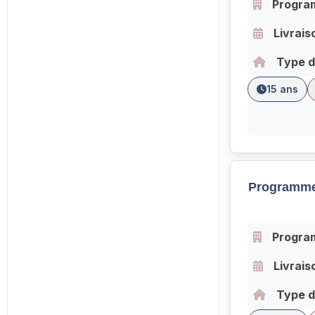
Progra
Livrais
Type d
15 ans
Programme
Progra
Livrais
Type d