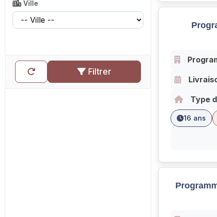
Ville
Progr
Progra
Filtrer
Livrais
Type d
16 ans
Programm