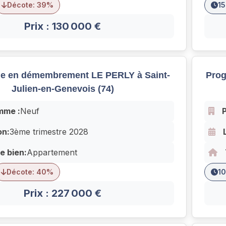
Décote: 39%
15
Prix : 130 000 €
e en démembrement LE PERLY à Saint-
Prog
Julien-en-Genevois (74)
mme :
Neuf
on:
3ème trimestre 2028
e bien:
Appartement
Décote: 40%
10
Prix : 227 000 €